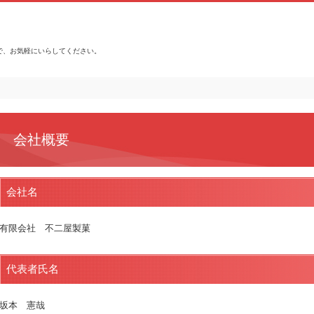
で、お気軽にいらしてください。
会社概要
会社名
有限会社 不二屋製菓
代表者氏名
坂本 憲哉